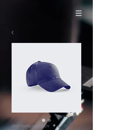
SKU : 632835642834572