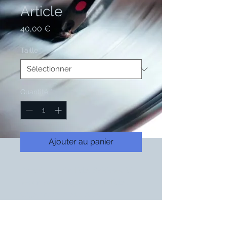
Article
Prix
40,00 €
Taille
*
Quantité
*
Ajouter au panier
Description d'article. Saisissez ici 
les caractéristiques de l'article : 
taille, matière et autres 
informations utiles.